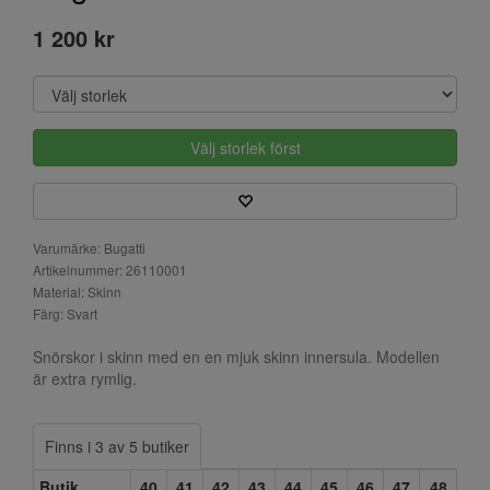
1 200 kr
Välj storlek först
Varumärke: Bugatti
Artikelnummer: 26110001
Material: Skinn
Färg: Svart
Snörskor i skinn med en en mjuk skinn innersula. Modellen
är extra rymlig.
Finns i 3 av 5 butiker
Butik
40
41
42
43
44
45
46
47
48