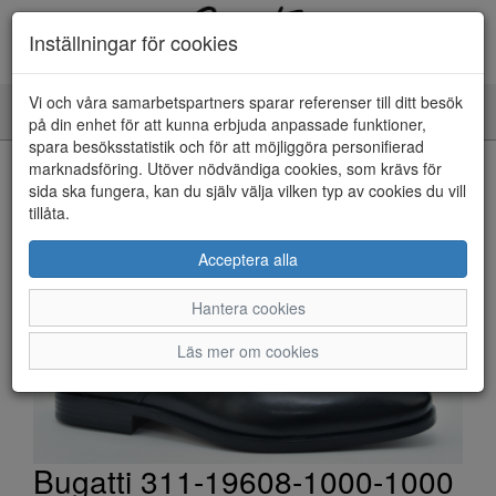
Inställningar för cookies
Vi och våra samarbetspartners sparar referenser till ditt besök
Toggle
på din enhet för att kunna erbjuda anpassade funktioner,
navigation
spara besöksstatistik och för att möjliggöra personifierad
HEM
marknadsföring. Utöver nödvändiga cookies, som krävs för
sida ska fungera, kan du själv välja vilken typ av cookies du vill
tillåta.
Acceptera alla
Hantera cookies
Läs mer om cookies
Bugatti 311-19608-1000-1000