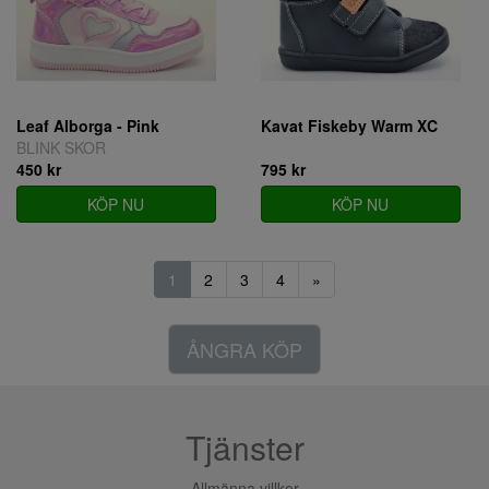
Leaf Alborga - Pink
Kavat Fiskeby Warm XC
BLINK SKOR
450 kr
795 kr
KÖP NU
KÖP NU
1
2
3
4
»
ÅNGRA KÖP
Tjänster
Allmänna villkor