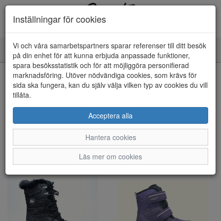
Inställningar för cookies
Vi och våra samarbetspartners sparar referenser till ditt besök
Toggle
på din enhet för att kunna erbjuda anpassade funktioner,
navigation
spara besöksstatistik och för att möjliggöra personifierad
marknadsföring. Utöver nödvändiga cookies, som krävs för
Visa filter
sida ska fungera, kan du själv välja vilken typ av cookies du vill
tillåta.
Barn - Kängor/Boots (57 artiklar)
Acceptera alla
Sortera efter:
Hantera cookies
Läs mer om cookies