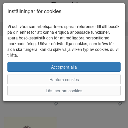
Inställningar för cookies
Vi och våra samarbetspartners sparar referenser till ditt besök
Toggle
på din enhet för att kunna erbjuda anpassade funktioner,
navigation
spara besöksstatistik och för att möjliggöra personifierad
marknadsföring. Utöver nödvändiga cookies, som krävs för
Visa filter
sida ska fungera, kan du själv välja vilken typ av cookies du vill
Varumärke: Axelda
tillåta.
Rensa
Acceptera alla
18 artiklar hittade
Hantera cookies
Sortera efter:
Läs mer om cookies