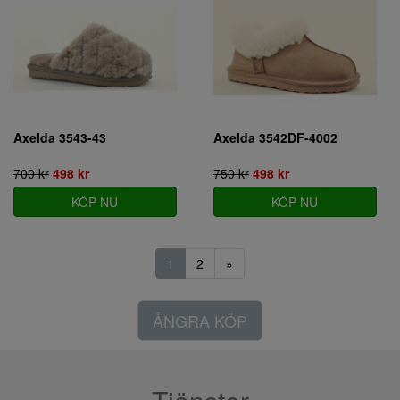
Axelda 3543-43
Axelda 3542DF-4002
700 kr
498 kr
750 kr
498 kr
KÖP NU
KÖP NU
1
2
»
ÅNGRA KÖP