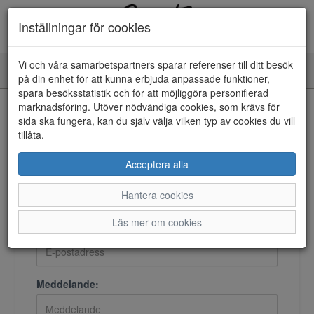
Inställningar för cookies
Vi och våra samarbetspartners sparar referenser till ditt besök
Toggle
på din enhet för att kunna erbjuda anpassade funktioner,
navigation
spara besöksstatistik och för att möjliggöra personifierad
marknadsföring. Utöver nödvändiga cookies, som krävs för
Kontakta oss
sida ska fungera, kan du själv välja vilken typ av cookies du vill
tillåta.
Acceptera alla
Namn:
Hantera cookies
Läs mer om cookies
E-postadress:
Meddelande: