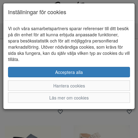
Inställningar för cookies
Vi och våra samarbetspartners sparar referenser till ditt besök
Toggle
på din enhet för att kunna erbjuda anpassade funktioner,
navigation
spara besöksstatistik och för att möjliggöra personifierad
marknadsföring. Utöver nödvändiga cookies, som krävs för
Visa filter
sida ska fungera, kan du själv välja vilken typ av cookies du vill
Varumärke: Legero
tillåta.
Rensa
Acceptera alla
20 artiklar hittade
Hantera cookies
Sortera efter:
Läs mer om cookies