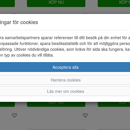
KÖP NU
KÖP 
ningar för cookies
ra samarbetspartners sparar referenser till ditt besök på din enhet för 
npassade funktioner, spara besöksstatistik och för att möjliggöra perso
föring. Utöver nödvändiga cookies, som krävs för sida ska fungera, ka
en typ av cookies du vill tillåta.
Acceptera alla
Hantera cookies
Rollingsoft 86.966.50
Ecco Terracruis
Läs mer om cookies
1 500 kr
1 300 kr
KÖP NU
KÖP 