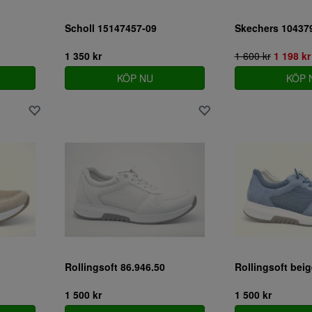
Scholl 15147457-09
Skechers 10437
1 350 kr
1 600 kr
1 198 kr
KÖP NU
KÖP 
Rollingsoft 86.946.50
Rollingsoft beig
1 500 kr
1 500 kr