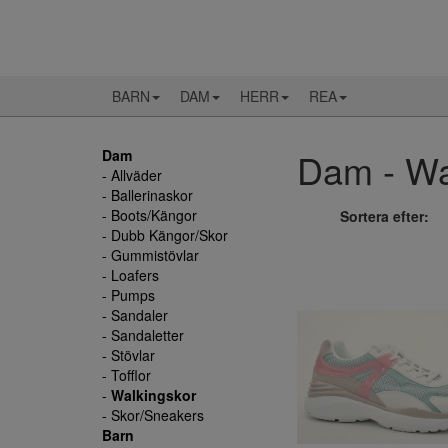
BARN
DAM
HERR
REA
Dam - Wal
Dam
- Allväder
- Ballerinaskor
- Boots/Kängor
Sortera efter:
- Dubb Kängor/Skor
- Gummistövlar
- Loafers
- Pumps
- Sandaler
- Sandaletter
- Stövlar
- Tofflor
-
Walkingskor
- Skor/Sneakers
Barn