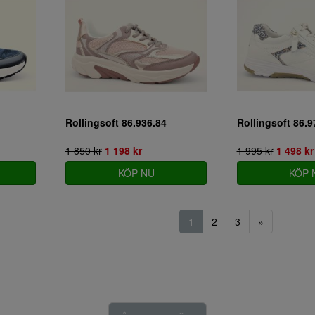
Rollingsoft 86.936.84
Rollingsoft 86.9
1 850 kr
1 198 kr
1 995 kr
1 498 kr
KÖP NU
KÖP 
1
2
3
»