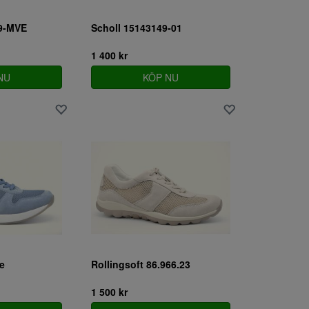
9-MVE
Scholl 15143149-01
1 400 kr
NU
KÖP NU
e
Rollingsoft 86.966.23
1 500 kr