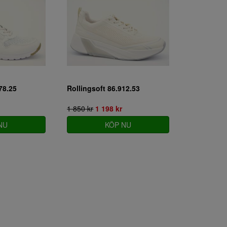
78.25
Rollingsoft 86.912.53
1 850 kr
1 198 kr
NU
KÖP NU