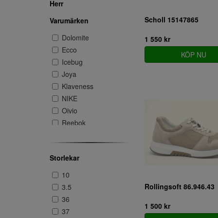
Herr
Scholl 15147865
Varumärken
Dolomite
1 550 kr
Ecco
KÖP NU
Icebug
Joya
Klaveness
NIKE
Oivio
Reebok
Rollingsoft
Scholl
Storlekar
Skechers
Viking
10
Xsensible
Rollingsoft 86.946.43
3.5
36
1 500 kr
37