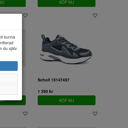
NU
KÖP NU
att kunna
nifierad
n du själv
e LT W
Scholl 15147457
1 350 kr
NU
KÖP NU