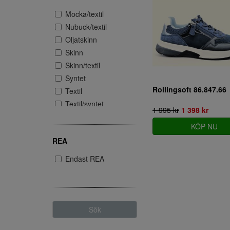
5.5
Vit
Mocka/textil
6
Nubuck/textil
6.5
Oljatskinn
7
Skinn
7.5
Skinn/textil
8
Syntet
8.5
Rollingsoft 86.847.66
Textil
9
Textil/syntet
9.5
1 995 kr
1 398 kr
KÖP NU
REA
Endast REA
Sök