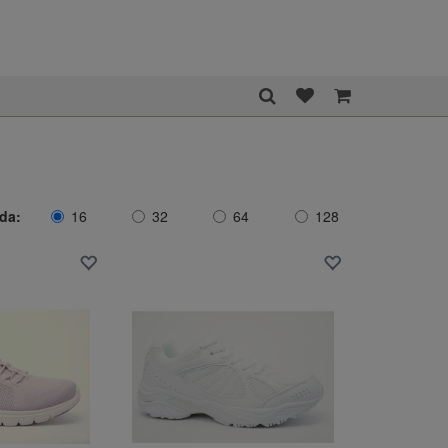
ida:
16
32
64
128