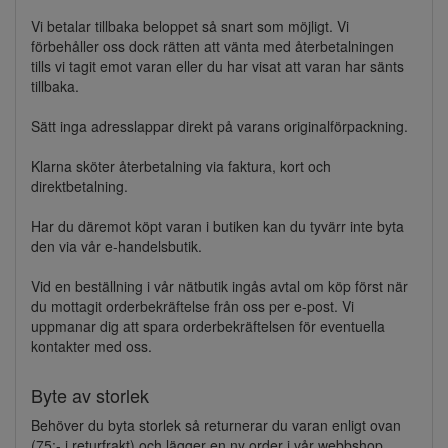
Vi betalar tillbaka beloppet så snart som möjligt. Vi
förbehåller oss dock rätten att vänta med återbetalningen
tills vi tagit emot varan eller du har visat att varan har sänts
tillbaka.
Sätt inga adresslappar direkt på varans originalförpackning.
Klarna sköter återbetalning via faktura, kort och
direktbetalning.
Har du däremot köpt varan i butiken kan du tyvärr inte byta
den via vår e-handelsbutik.
Vid en beställning i vår nätbutik ingås avtal om köp först när
du mottagit orderbekräftelse från oss per e-post. Vi
uppmanar dig att spara orderbekräftelsen för eventuella
kontakter med oss.
Byte av storlek
Behöver du byta storlek så returnerar du varan enligt ovan
(75:- i returfrakt) och lägger en ny order i vår webbshop.