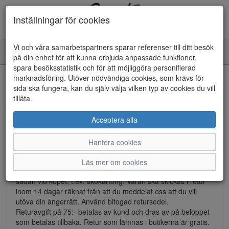
Inställningar för cookies
Vi och våra samarbetspartners sparar referenser till ditt besök
Toggle
på din enhet för att kunna erbjuda anpassade funktioner,
navigation
spara besöksstatistik och för att möjliggöra personifierad
Byten och returer
marknadsföring. Utöver nödvändiga cookies, som krävs för
sida ska fungera, kan du själv välja vilken typ av cookies du vill
tillåta.
Du har alltid 14 dagars ångerrätt vid köp.
Viktigt att alltid spara följesedel och retursedel för eventuella
Acceptera alla
returer och reklamationer. Meddela alltid till
kundtjanst@norrmansskor.se att du vill ångra ditt köp för att
Hantera cookies
erhålla ett retur ordernummer.
Läs mer om cookies
Varan skall skickas i sin originalförpackning om du fått med
sådan vid köpet, t.ex. skokartong. Varan ska skickas i retur
inom 14 dagar räknat från att du meddelat oss att du vill
utöva din ångerrätt. Använd bifogad retursedel.
Returavgift på 75:- betalas av kund och dras av på beloppet
som betalas tillbaka. Retur som lämnas i butikerna är gratis.