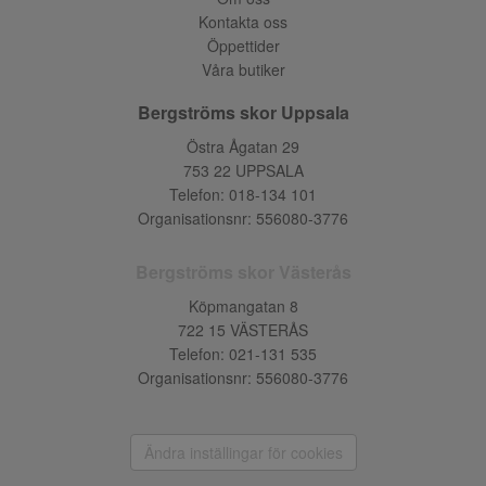
Kontakta oss
Öppettider
Våra butiker
Bergströms skor Uppsala
Östra Ågatan 29
753 22 UPPSALA
Telefon:
018-134 101
Organisationsnr: 556080-3776
Bergströms skor Västerås
Köpmangatan 8
722 15 VÄSTERÅS
Telefon:
021-131 535
Organisationsnr: 556080-3776
Ändra inställingar för cookies