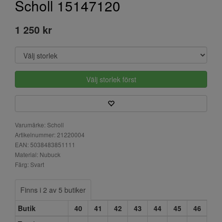
Scholl 15147120
1 250 kr
Välj storlek först
Varumärke: Scholl
Artikelnummer: 21220004
EAN: 5038483851111
Material: Nubuck
Färg: Svart
Finns i 2 av 5 butiker
Butik
40
41
42
43
44
45
46