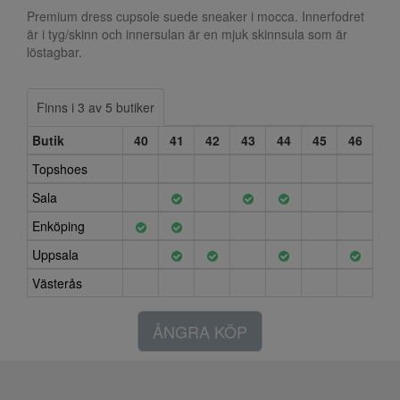
Premium dress cupsole suede sneaker i mocca. Innerfodret
är i tyg/skinn och innersulan är en mjuk skinnsula som är
löstagbar.
Finns i 3 av 5 butiker
Butik
40
41
42
43
44
45
46
Topshoes
Sala
Enköping
Uppsala
Västerås
ÅNGRA KÖP