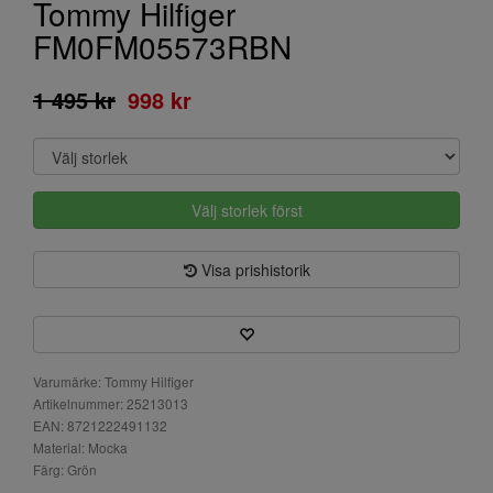
Tommy Hilfiger
FM0FM05573RBN
1 495 kr
998 kr
Välj storlek först
Visa prishistorik
Varumärke: Tommy Hilfiger
Artikelnummer: 25213013
EAN: 8721222491132
Material: Mocka
Färg: Grön