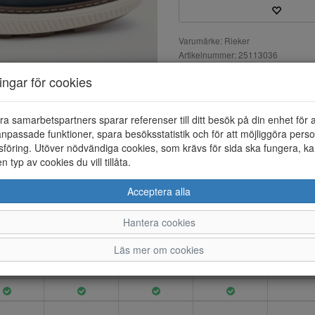
Varumärke: Rieker
Artikelnummer: 25113036
EAN: 4061811725731
ningar för cookies
Material: Nubuck
Färg: Blå
ra samarbetspartners sparar referenser till ditt besök på din enhet för 
Sneaker i nubuk med en fast ela
npassade funktioner, spara besöksstatistik och för att möjliggöra perso
är löstagbar. Du kan bara sto
föring. Utöver nödvändiga cookies, som krävs för sida ska fungera, ka
go, vilket gör det lätt att ta p
en typ av cookies du vill tillåta.
Acceptera alla
40
41
Hantera cookies
42
43
44
Läs mer om cookies