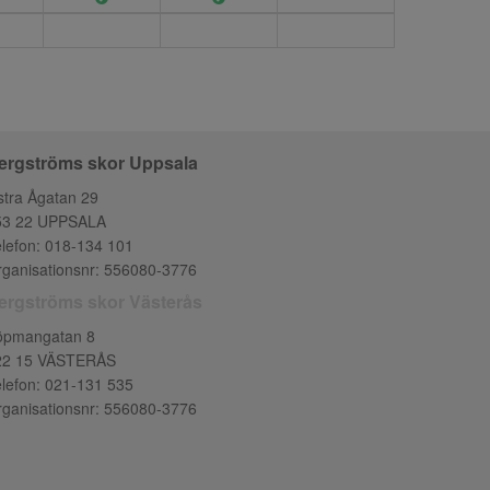
ergströms skor Uppsala
tra Ågatan 29
53 22 UPPSALA
lefon:
018-134 101
ganisationsnr: 556080-3776
ergströms skor Västerås
öpmangatan 8
22 15 VÄSTERÅS
lefon:
021-131 535
ganisationsnr: 556080-3776