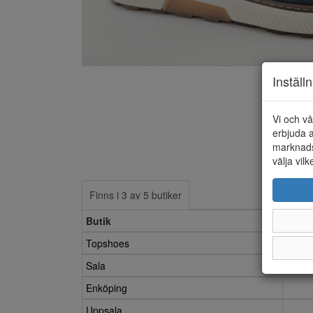
Inställ
Vi och vå
erbjuda a
marknads
välja vilk
Finns i 3 av 5 butiker
Butik
Topshoes
Sala
Enköping
Uppsala