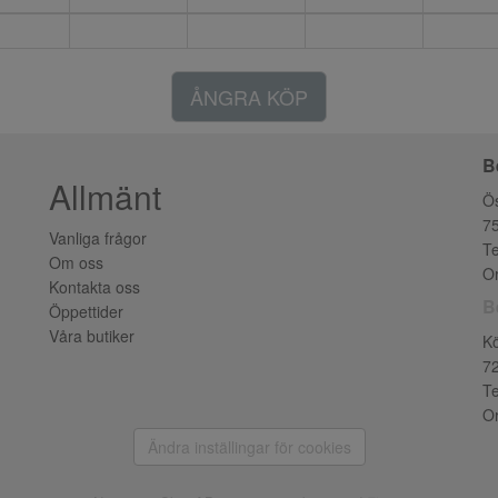
ÅNGRA KÖP
B
Allmänt
Ös
7
Vanliga frågor
Te
Om oss
Or
Kontakta oss
B
Öppettider
Våra butiker
K
7
Te
Or
Ändra inställingar för cookies