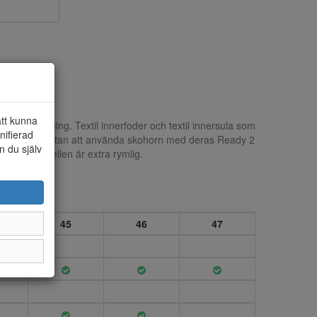
att kunna
stisk snörning. Textil innerfoder och textil innersula som
nifierad
ppa in foten utan att använda skohorn med deras Ready 2
n du själv
å skorna. Modellen är extra rymlig.
45
46
47