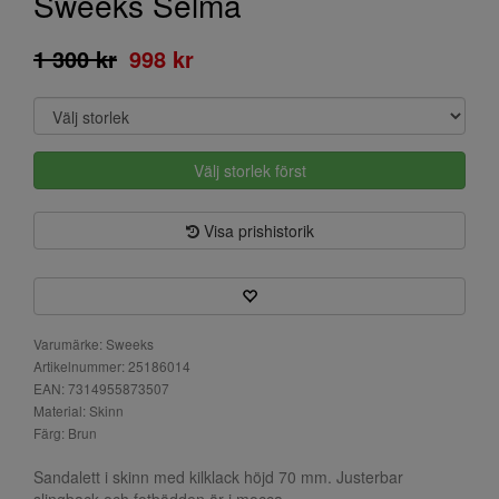
Sweeks Selma
1 300 kr
998 kr
Välj storlek först
Visa prishistorik
Varumärke: Sweeks
Artikelnummer: 25186014
EAN: 7314955873507
Material: Skinn
Färg: Brun
Sandalett i skinn med kilklack höjd 70 mm. Justerbar