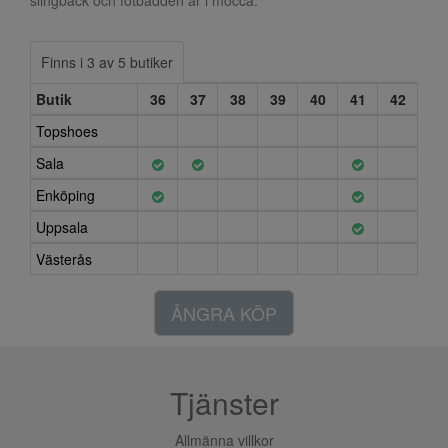
slingback och fotbädden är i mocca.
Finns i 3 av 5 butiker
Butik
36
37
38
39
40
41
42
Topshoes
Sala
Enköping
Uppsala
Västerås
ÅNGRA KÖP
Tjänster
Allmänna villkor