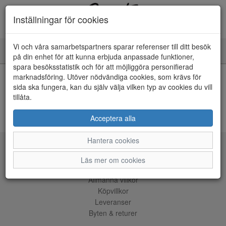
Inställningar för cookies
Vi och våra samarbetspartners sparar referenser till ditt besök
Toggle
på din enhet för att kunna erbjuda anpassade funktioner,
navigation
spara besöksstatistik och för att möjliggöra personifierad
HEM
marknadsföring. Utöver nödvändiga cookies, som krävs för
sida ska fungera, kan du själv välja vilken typ av cookies du vill
tillåta.
Kunde inte hitta några artiklar...
ÅNGRA KÖP
Acceptera alla
Hantera cookies
Tjänster
Läs mer om cookies
Allmänna villkor
Köpvillkor
Leveranser
Byten & returer