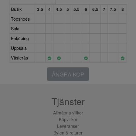
Butik
3.5
4
4.5
5
5.5
6
6.5
7
7.5
8
Topshoes
Sala
Enköping
Uppsala
Västerås
ÅNGRA KÖP
Tjänster
Allmänna villkor
Köpvillkor
Leveranser
Byten & returer