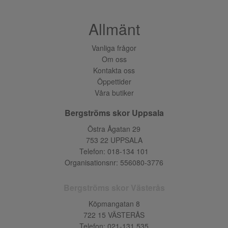
Allmänt
Vanliga frågor
Om oss
Kontakta oss
Öppettider
Våra butiker
Bergströms skor Uppsala
Östra Ågatan 29
753 22 UPPSALA
Telefon:
018-134 101
Organisationsnr: 556080-3776
Bergströms skor Västerås
Köpmangatan 8
722 15 VÄSTERÅS
Telefon:
021-131 535