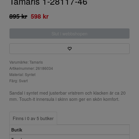
Tamaris 1-28117-46
895 kr
598 kr
Slut i webbshopen
Varumärke: Tamaris
Artikelnummer: 26186034
Material: Syntet
Färg: Svart
Sandal i syntet med justerbar vristrem och klacken är ca 20
mm. Touch-it innersula i skinn som ger en skön komfort.
Finns i 0 av 5 butiker
Butik