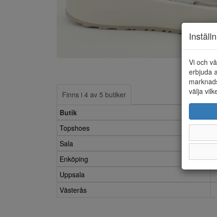
Inställ
Vi och vå
erbjuda a
marknads
välja vilk
Finns i 4 av 5 butiker
Butik
Topshoes
Sala
Enköping
Uppsala
Västerås