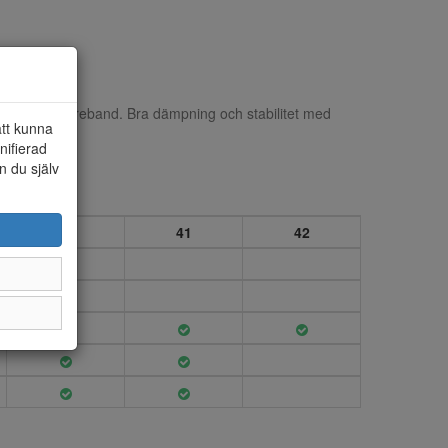
rbara kardborreband. Bra dämpning och stabilitet med
att kunna
nifierad
n du själv
40
41
42