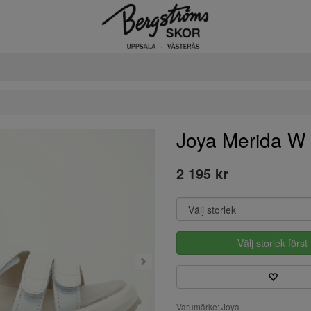
Joya Merida W
2 195 kr
Välj storlek först
Varumärke: Joya