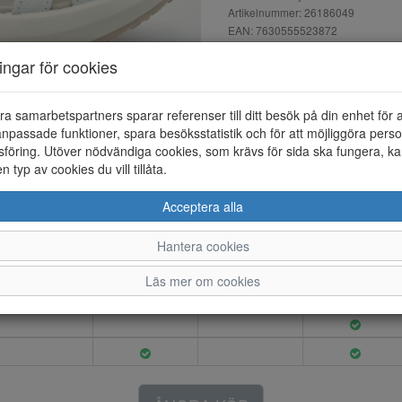
Artikelnummer: 26186049
EAN: 7630555523872
Material: Skinn
ningar för cookies
Färg: Vit
Sandal i skinn med 5 st juste
ra samarbetspartners sparar referenser till ditt besök på din enhet för 
ergonomisk fotbädd.
npassade funktioner, spara besöksstatistik och för att möjliggöra perso
föring. Utöver nödvändiga cookies, som krävs för sida ska fungera, ka
en typ av cookies du vill tillåta.
Acceptera alla
36
37
38
39
Hantera cookies
Läs mer om cookies