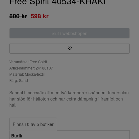
Free Spirit 40534-KHAKI
800 kr
598 kr
Slut i webbshopen
Varumärke: Free Spirit
Artikelnummer: 24186107
Material: Mocka/textil
Färg: Sand
Sandal i mocca/textil med två kardborre spännen. Innersulan
har stöd för hålfoten och har extra dämpning i framfot och
häl.
Finns i 0 av 5 butiker
Butik