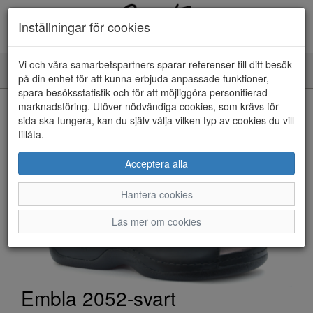
Inställningar för cookies
Vi och våra samarbetspartners sparar referenser till ditt besök
Toggle
på din enhet för att kunna erbjuda anpassade funktioner,
navigation
spara besöksstatistik och för att möjliggöra personifierad
HEM
marknadsföring. Utöver nödvändiga cookies, som krävs för
sida ska fungera, kan du själv välja vilken typ av cookies du vill
tillåta.
Acceptera alla
Hantera cookies
Läs mer om cookies
Embla 2052-svart