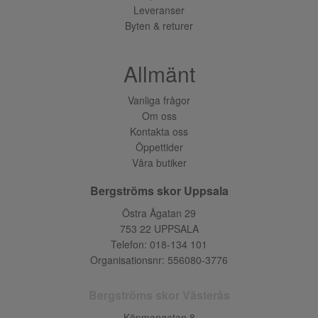
Leveranser
Byten & returer
Allmänt
Vanliga frågor
Om oss
Kontakta oss
Öppettider
Våra butiker
Bergströms skor Uppsala
Östra Ågatan 29
753 22 UPPSALA
Telefon:
018-134 101
Organisationsnr: 556080-3776
Bergströms skor Västerås
Köpmangatan 8