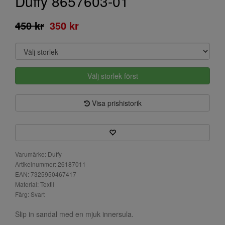
Duffy 8657603-01
450 kr
350 kr
Välj storlek först
Visa prishistorik
Varumärke: Duffy
Artikelnummer: 26187011
EAN: 7325950467417
Material: Textil
Färg: Svart
Slip in sandal med en mjuk innersula.