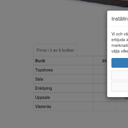
Inställ
Vi och vå
erbjuda a
marknads
Finns i 3 av 5 butiker
välja vilk
Butik
35
3
Topshoes
Sala
Enköping
Uppsala
Västerås