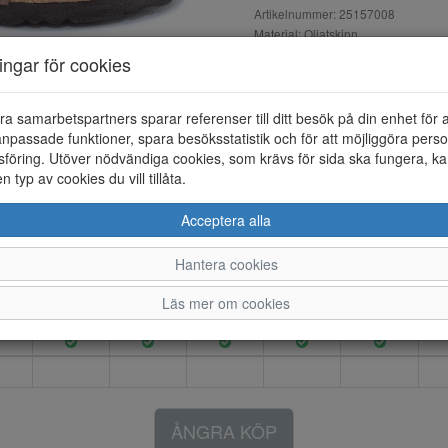
Artikelnummer: 25157008
Material: Oljatskinn
Färg: Brun
ningar för cookies
Birkenstocks klassiska Arizon
oljat nubuk läder.
ra samarbetspartners sparar referenser till ditt besök på din enhet för 
npassade funktioner, spara besöksstatistik och för att möjliggöra perso
föring. Utöver nödvändiga cookies, som krävs för sida ska fungera, ka
en typ av cookies du vill tillåta.
6
37
38
39
40
41
Acceptera alla
Hantera cookies
Läs mer om cookies
ÅNGRA KÖP