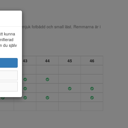
amodell med mjuk fotbädd och small läst. Remmarna är i
att kunna
nifierad
n du själv
42
43
44
45
46