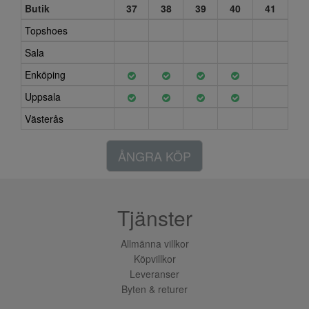
Butik
37
38
39
40
41
Topshoes
Sala
Enköping
Uppsala
Västerås
ÅNGRA KÖP
Tjänster
Allmänna villkor
Köpvillkor
Leveranser
Byten & returer