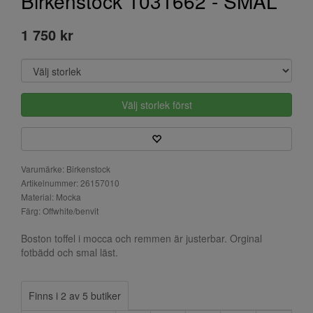
Birkenstock 1031662 - SMAL
1 750 kr
Välj storlek först
Varumärke: Birkenstock
Artikelnummer: 26157010
Material: Mocka
Färg: Offwhite/benvit
Boston toffel i mocca och remmen är justerbar. Orginal
fotbädd och smal läst.
Finns i 2 av 5 butiker