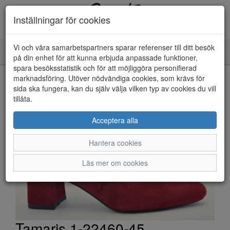
Inställningar för cookies
Vi och våra samarbetspartners sparar referenser till ditt besök
Toggle
på din enhet för att kunna erbjuda anpassade funktioner,
navigation
spara besöksstatistik och för att möjliggöra personifierad
HEM
marknadsföring. Utöver nödvändiga cookies, som krävs för
sida ska fungera, kan du själv välja vilken typ av cookies du vill
tillåta.
Acceptera alla
Hantera cookies
Läs mer om cookies
Tamaris 1-22460-45