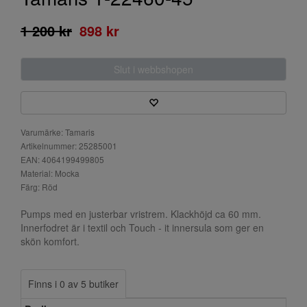
1 200 kr
898 kr
Slut i webbshopen
Varumärke: Tamaris
Artikelnummer: 25285001
EAN: 4064199499805
Material: Mocka
Färg: Röd
Pumps med en justerbar vristrem. Klackhöjd ca 60 mm.
Innerfodret är i textil och Touch - it innersula som ger en
skön komfort.
Finns i 0 av 5 butiker