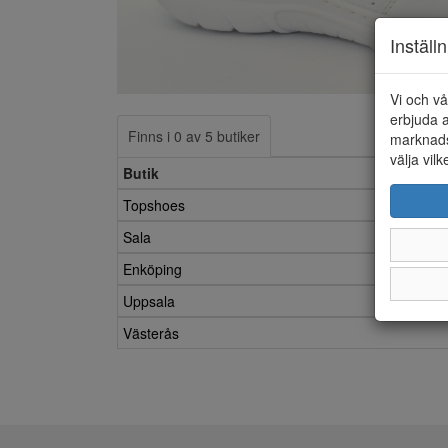
Inställ
Vi och vå
erbjuda a
Finns i 0 av 5 butiker
marknads
välja vilk
Butik
Topshoes
Sala
Enköping
Uppsala
Västerås