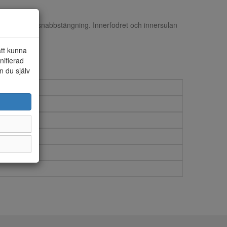
 i resår och snabbstängning. Innerfodret och innersulan
att kunna
nifierad
n du själv