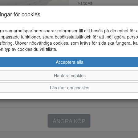
Färg: Vit
ningar för cookies
Sneaker i syntet med snörning
är i textil.
ra samarbetspartners sparar referenser till ditt besök på din enhet för 
npassade funktioner, spara besöksstatistik och för att möjliggöra perso
föring. Utöver nödvändiga cookies, som krävs för sida ska fungera, ka
en typ av cookies du vill tillåta.
Acceptera alla
Hantera cookies
Läs mer om cookies
ÅNGRA KÖP