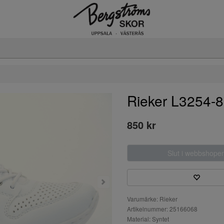
Rieker L3254-
850 kr
Slut i webbshope
Varumärke: Rieker
Artikelnummer: 25166068
Material: Syntet