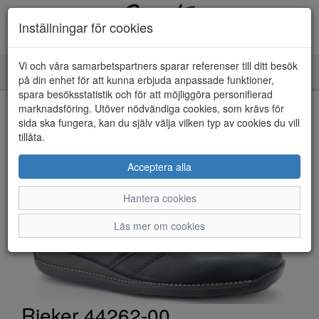
Inställningar för cookies
Vi och våra samarbetspartners sparar referenser till ditt besök
Toggle
på din enhet för att kunna erbjuda anpassade funktioner,
navigation
spara besöksstatistik och för att möjliggöra personifierad
HEM
marknadsföring. Utöver nödvändiga cookies, som krävs för
sida ska fungera, kan du själv välja vilken typ av cookies du vill
tillåta.
Acceptera alla
Hantera cookies
Läs mer om cookies
Rieker 44262-00