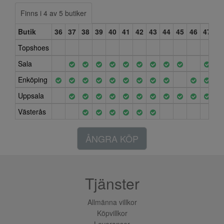
Finns i 4 av 5 butiker
Butik
36
37
38
39
40
41
42
43
44
45
46
47
Topshoes
Sala
Enköping
Uppsala
Västerås
ÅNGRA KÖP
Tjänster
Allmänna villkor
Köpvillkor
Leveranser