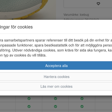
Varumärke: Icebug
Artikelnummer: 26121012
Material: Syntet
ningar för cookies
Färg: Grön
Kaipa RB9X är en luftig sneak
ra samarbetspartners sparar referenser till ditt besök på din enhet för 
tvätt i max 30 grader. Mellan
npassade funktioner, spara besöksstatistik och för att möjliggöra perso
Yttersulan är i gummi som ger 
föring. Utöver nödvändiga cookies, som krävs för sida ska fungera, ka
en typ av cookies du vill tillåta.
Acceptera alla
36
37
38
39
40
Hantera cookies
Läs mer om cookies