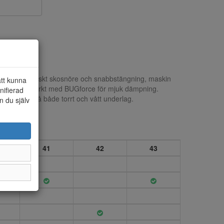
er med elastiskt skosnöre och snabbstängning, maskin
att kunna
sulan är förstärkt med BUGforce för mjuk dämpning.
nifierad
bra grepp på både torrt och vått underlag.
n du själv
41
42
43