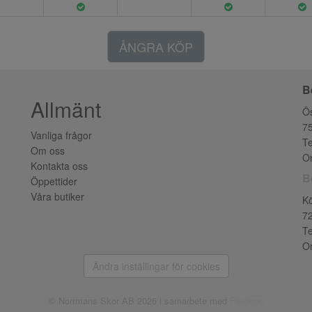
ÅNGRA KÖP
B
Allmänt
Ös
7
Vanliga frågor
Te
Om oss
Or
Kontakta oss
B
Öppettider
Våra butiker
K
7
Te
Or
Ändra inställingar för cookies
© Norrmans Skor AB 2026 i samarbete med
Flexicon