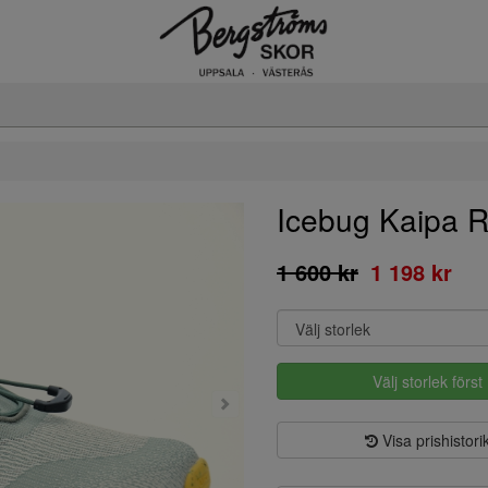
Icebug Kaipa 
1 600 kr
1 198 kr
Välj storlek först
Visa prishistori