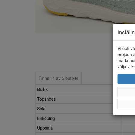
Inställ
Vi och vå
erbjuda a
marknads
välja vilk
Finns i 4 av 5 butiker
Butik
Topshoes
Sala
Enköping
Uppsala