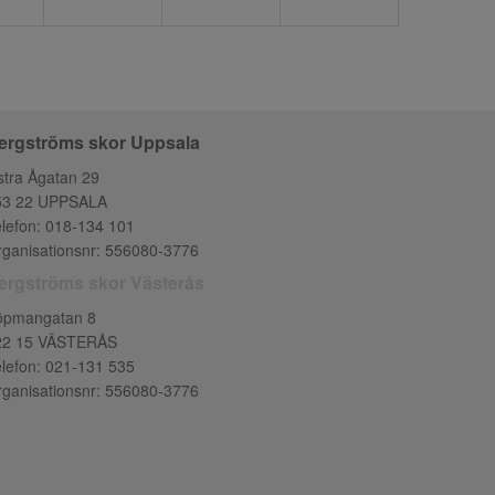
ergströms skor Uppsala
tra Ågatan 29
53 22 UPPSALA
lefon:
018-134 101
ganisationsnr: 556080-3776
ergströms skor Västerås
öpmangatan 8
22 15 VÄSTERÅS
lefon:
021-131 535
ganisationsnr: 556080-3776