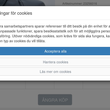
Artikelnummer: 23256016
EAN: 737431622616
ningar för cookies
Material: Skinn
Färg: Svart
ra samarbetspartners sparar referenser till ditt besök på din enhet för 
npassade funktioner, spara besöksstatistik och för att möjliggöra perso
föring. Utöver nödvändiga cookies, som krävs för sida ska fungera, ka
en typ av cookies du vill tillåta.
36
37
38
39
Acceptera alla
Hantera cookies
Läs mer om cookies
ÅNGRA KÖP