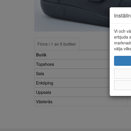
Inställ
Vi och vå
erbjuda a
marknads
Finns i 1 av 5 butiker
välja vilk
Butik
Topshoes
Sala
Enköping
Uppsala
Västerås