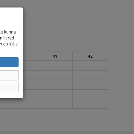
att kunna
nifierad
n du själv
40
41
42