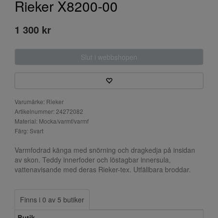
Rieker X8200-00
1 300 kr
Slut i webbshopen
Varumärke: Rieker
Artikelnummer: 24272082
Material: Mocka/varmf/varmf
Färg: Svart
Varmfodrad känga med snörning och dragkedja på insidan
av skon. Teddy innerfoder och löstagbar innersula,
vattenavisande med deras Rieker-tex. Utfällbara broddar.
Finns i 0 av 5 butiker
Butik