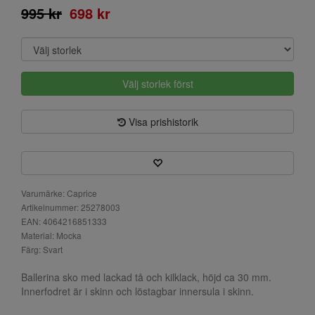
995 kr
698 kr
Välj storlek först
Visa prishistorik
Varumärke: Caprice
Artikelnummer: 25278003
EAN: 4064216851333
Material: Mocka
Färg: Svart
Ballerina sko med lackad tå och kilklack, höjd ca 30 mm.
Innerfodret är i skinn och löstagbar innersula i skinn.