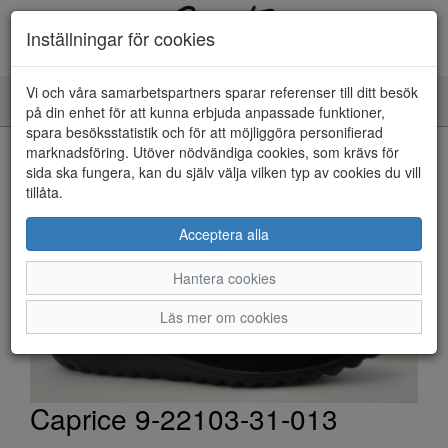
Inställningar för cookies
Vi och våra samarbetspartners sparar referenser till ditt besök
Toggle
på din enhet för att kunna erbjuda anpassade funktioner,
navigation
spara besöksstatistik och för att möjliggöra personifierad
HEM
marknadsföring. Utöver nödvändiga cookies, som krävs för
sida ska fungera, kan du själv välja vilken typ av cookies du vill
tillåta.
Acceptera alla
Hantera cookies
Läs mer om cookies
Caprice 9-22103-31-013