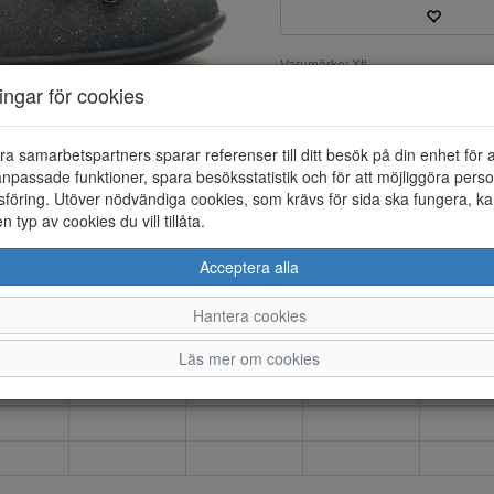
Varumärke: Xti
Artikelnummer: 24231009
ningar för cookies
Material: Syntet
Färg: Svart
ra samarbetspartners sparar referenser till ditt besök på din enhet för 
Ballerina sko i syntet. 100 % 
npassade funktioner, spara besöksstatistik och för att möjliggöra perso
föring. Utöver nödvändiga cookies, som krävs för sida ska fungera, ka
en typ av cookies du vill tillåta.
Acceptera alla
28
29
30
31
32
Hantera cookies
Läs mer om cookies