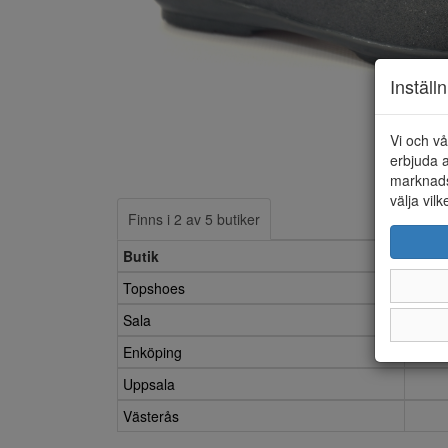
Inställ
Vi och vå
erbjuda a
marknads
välja vilk
Finns i 2 av 5 butiker
Butik
Topshoes
Sala
Enköping
Uppsala
Västerås