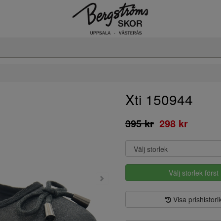
Xti 150944
395 kr
298 kr
Välj storlek först
Visa prishistori