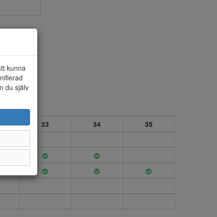
att kunna
Vegan
nifierad
n du själv
33
34
35