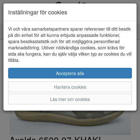
Inställningar för cookies
Vi och våra samarbetspartners sparar referenser till ditt besök
Toggle
på din enhet för att kunna erbjuda anpassade funktioner,
navigation
spara besöksstatistik och för att möjliggöra personifierad
HEM
marknadsföring. Utöver nödvändiga cookies, som krävs för
sida ska fungera, kan du själv välja vilken typ av cookies du vill
tillåta.
Acceptera alla
Hantera cookies
Läs mer om cookies
Axelda 6500-07-KHAKI