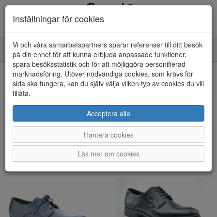
Inställningar för cookies
Vi och våra samarbetspartners sparar referenser till ditt besök
Toggle
på din enhet för att kunna erbjuda anpassade funktioner,
navigation
spara besöksstatistik och för att möjliggöra personifierad
marknadsföring. Utöver nödvändiga cookies, som krävs för
Visa filter
sida ska fungera, kan du själv välja vilken typ av cookies du vill
tillåta.
Lloyd (4 artiklar)
Acceptera alla
Sortera efter:
Hantera cookies
Läs mer om cookies