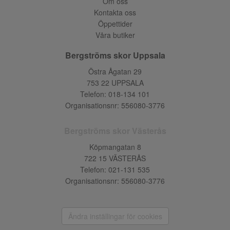
Om oss
Kontakta oss
Öppettider
Våra butiker
Bergströms skor Uppsala
Östra Ågatan 29
753 22 UPPSALA
Telefon:
018-134 101
Organisationsnr: 556080-3776
Bergströms skor Västerås
Köpmangatan 8
722 15 VÄSTERÅS
Telefon:
021-131 535
Organisationsnr: 556080-3776
Ändra inställingar för cookies