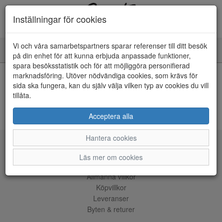
Inställningar för cookies
Vi och våra samarbetspartners sparar referenser till ditt besök
Toggle
på din enhet för att kunna erbjuda anpassade funktioner,
navigation
spara besöksstatistik och för att möjliggöra personifierad
HEM
marknadsföring. Utöver nödvändiga cookies, som krävs för
sida ska fungera, kan du själv välja vilken typ av cookies du vill
tillåta.
Kunde inte hitta några artiklar...
ÅNGRA KÖP
Acceptera alla
Hantera cookies
Tjänster
Läs mer om cookies
Allmänna villkor
Köpvillkor
Leveranser
Byten & returer