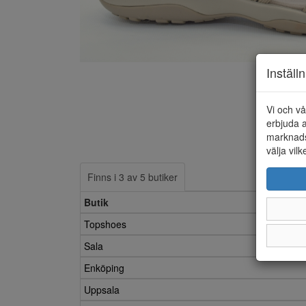
Inställ
Vi och vå
erbjuda a
marknads
välja vilk
Finns i 3 av 5 butiker
Butik
Topshoes
Sala
Enköping
Uppsala