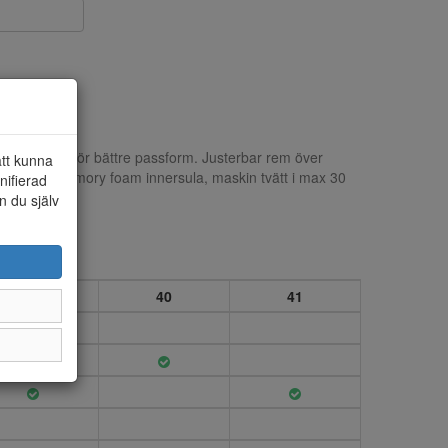
 i strech för bättre passform. Justerbar rem över
att kunna
g. Mjuk memory foam innersula, maskin tvätt i max 30
nifierad
n du själv
39
40
41