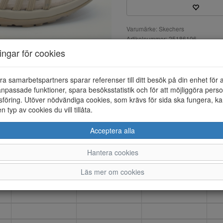
Varumärke: Skechers
Artikelnummer: 25186106
Material: Textil/syntet
ningar för cookies
Färg: Sand
Reggae Slim sandal med remmar
ra samarbetspartners sparar referenser till ditt besök på din enhet för 
vristen med kardborreknäppnin
npassade funktioner, spara besöksstatistik och för att möjliggöra perso
grader och 100% Vegan.
föring. Utöver nödvändiga cookies, som krävs för sida ska fungera, ka
en typ av cookies du vill tillåta.
Acceptera alla
36
37
38
Hantera cookies
Läs mer om cookies