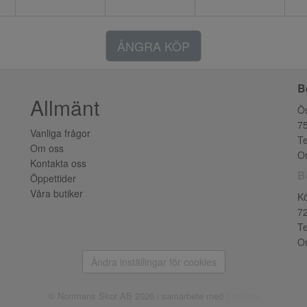
ÅNGRA KÖP
B
Allmänt
Ös
7
Vanliga frågor
Te
Om oss
Or
Kontakta oss
B
Öppettider
Våra butiker
K
7
Te
Or
Ändra inställingar för cookies
© Norrmans Skor AB 2026 i samarbete med
Flexicon