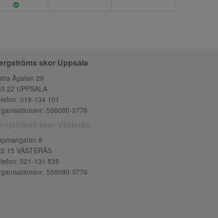
ergströms skor Uppsala
tra Ågatan 29
53 22 UPPSALA
lefon:
018-134 101
ganisationsnr: 556080-3776
ergströms skor Västerås
öpmangatan 8
22 15 VÄSTERÅS
lefon:
021-131 535
ganisationsnr: 556080-3776