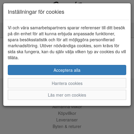
Inställningar för cookies
Vi och våra samarbetspartners sparar referenser till ditt besök
Toggle
på din enhet för att kunna erbjuda anpassade funktioner,
navigation
spara besöksstatistik och för att möjliggöra personifierad
HEM
marknadsföring. Utöver nödvändiga cookies, som krävs för
sida ska fungera, kan du själv välja vilken typ av cookies du vill
tillåta.
Kunde inte hitta några artiklar...
ÅNGRA KÖP
Acceptera alla
Hantera cookies
Tjänster
Läs mer om cookies
Allmänna villkor
Köpvillkor
Leveranser
Byten & returer