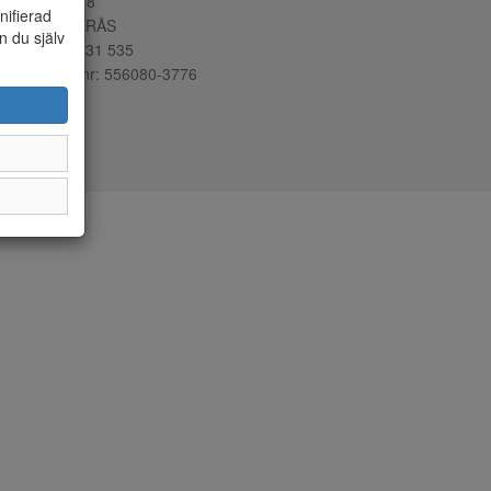
öpmangatan 8
nifierad
22 15 VÄSTERÅS
n du själv
lefon:
021-131 535
ganisationsnr: 556080-3776