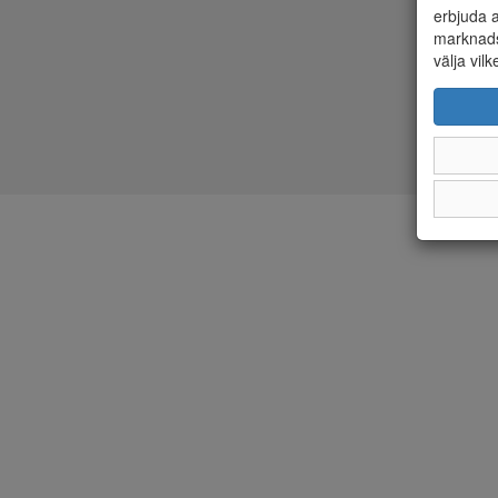
erbjuda a
marknads
välja vilk