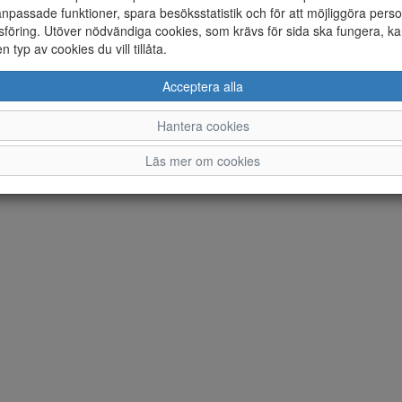
K
npassade funktioner, spara besöksstatistik och för att möjliggöra perso
7
föring. Utöver nödvändiga cookies, som krävs för sida ska fungera, ka
Te
en typ av cookies du vill tillåta.
Or
Acceptera alla
Ändra inställingar för cookies
Hantera cookies
© Norrmans Skor AB 2026 i samarbete med
Flexicon
Läs mer om cookies