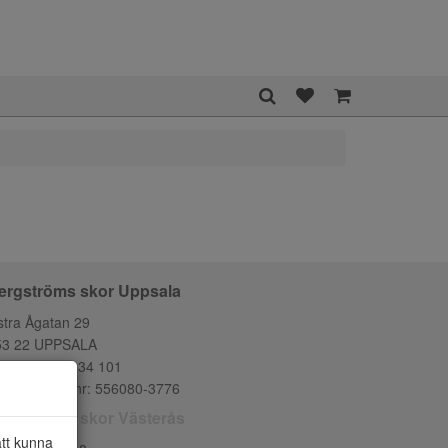
ergströms skor Uppsala
tra Ågatan 29
53 22 UPPSALA
lefon:
018-134 101
ganisationsnr: 556080-3776
ergströms skor Västerås
att kunna