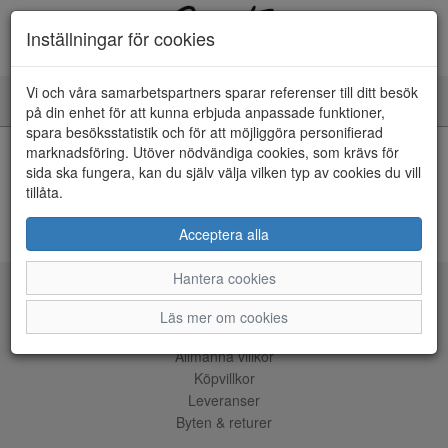
Inställningar för cookies
Vi och våra samarbetspartners sparar referenser till ditt besök
Toggle
på din enhet för att kunna erbjuda anpassade funktioner,
navigation
spara besöksstatistik och för att möjliggöra personifierad
HEM
marknadsföring. Utöver nödvändiga cookies, som krävs för
sida ska fungera, kan du själv välja vilken typ av cookies du vill
tillåta.
Kunde inte hitta några artiklar...
ÅNGRA KÖP
Acceptera alla
Hantera cookies
Tjänster
Läs mer om cookies
Allmänna villkor
Köpvillkor
Leveranser
Byten & returer