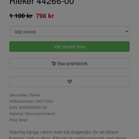
Rieker 44266-00
1 100 kr
798 kr
Välj storlek först
Visa prishistorik
Varumärke: Rieker
Artikelnummer: 24272050
EAN: 4060596930132
Material: Skinn/varmf.varmf.
Färg: Svart
Halvhög känga i skinn med två dragkedjor för att lättare
komma i och ur skon. Kängan är vattenavisande med deras