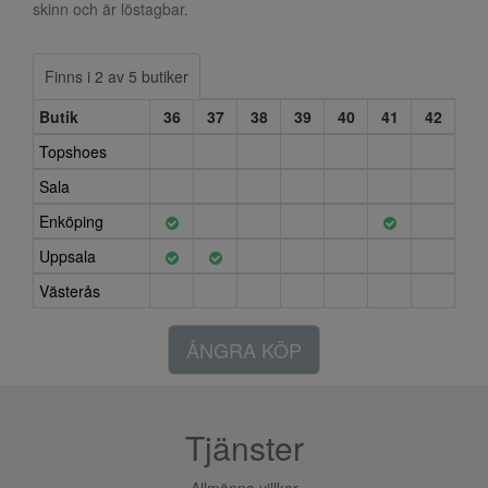
skinn och är löstagbar.
Finns i 2 av 5 butiker
Butik
36
37
38
39
40
41
42
Topshoes
Sala
Enköping
Uppsala
Västerås
ÅNGRA KÖP
Tjänster
Allmänna villkor