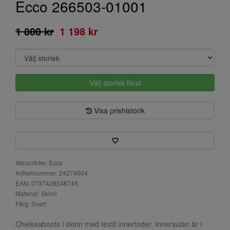
Ecco 266503-01001
1 800 kr
1 198 kr
Välj storlek först
Visa prishistorik
Varumärke: Ecco
Artikelnummer: 24274004
EAN: 0737428548745
Material: Skinn
Färg: Svart
Chelseaboots i skinn med textil innerfoder. Innersulan är i