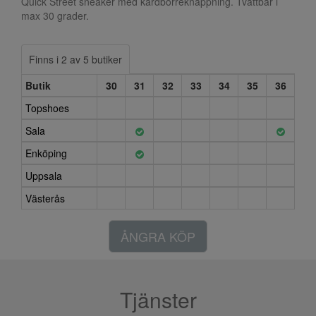
Quick Street sneaker med kardborreknäppning. Tvättbar i
max 30 grader.
Finns i 2 av 5 butiker
Butik
30
31
32
33
34
35
36
Topshoes
Sala
Enköping
Uppsala
Västerås
ÅNGRA KÖP
Tjänster