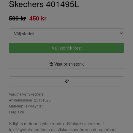
Skechers 401495L
599 kr
450 kr
Välj storlek först
Visa prishistorik
Varumärke: Skechers
Artikelnummer: 25131025
Material: Textil/syntet
Färg: Grå
S-lights meteor lights krendox. Blinkade sneakers i
textil/syntet med fasta elastiska skosnören och reglerbart