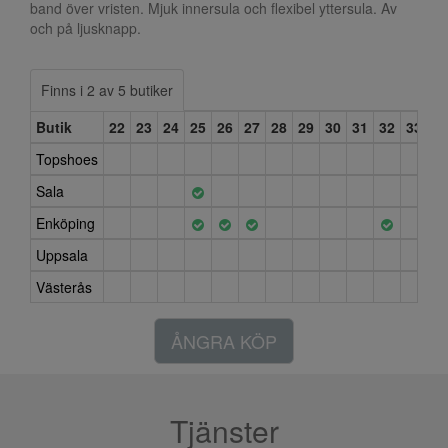
band över vristen. Mjuk innersula och flexibel yttersula. Av
och på ljusknapp.
Finns i 2 av 5 butiker
Butik
22
23
24
25
26
27
28
29
30
31
32
33
3
Topshoes
Sala
Enköping
Uppsala
Västerås
ÅNGRA KÖP
Tjänster